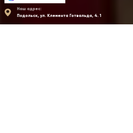
Наш адрес:
Подольск, ул. Клемента Готвальда, 4. 1
О КЛУБЕ
Клуб спортивных боевых искусств, единоборств и
функционального тренинга с бойцовским характером
«Варяг» в Подольске. Основан в
2008
году, за время
существования клуба более 1000 спортсменов разных
возрастов, обрели знания и мастерство по техникам
единоборств, среди них дети, подростки и взрослые. За
последние 6 лет работы тренера воспитали 8
победителей Первенства России, Два Призёра Мира и
чемпионка мира, три Победителя Первенства Европы по
тайскому боксу ( Муай тай ).
По сей день клуб
«Варяг»
один из сильнейших
клубов в