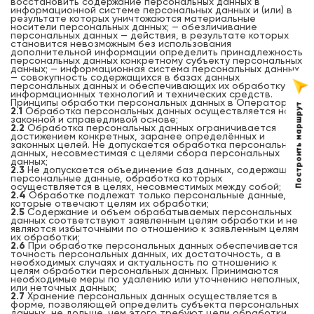
восстановить содержание персональных данных в
информационной системе персональных данных и (или) в
результате которых уничтожаются материальные
носители персональных данных; — обезличивание
персональных данных — действия, в результате которых
становится невозможным без использования
дополнительной информации определить принадлежность
персональных данных конкретному субъекту персональных
данных; — информационная система персональных данных
— совокупность содержащихся в базах данных
персональных данных и обеспечивающих их обработку
информационных технологий и технических средств.
Принципы обработки персональных данных в Операторе:
Построить маршрут
2.1
Обработка персональных данных осуществляется на
законной и справедливой основе;
2.2
Обработка персональных данных ограничивается
достижением конкретных, заранее определённых и
законных целей. Не допускается обработка персональных
данных, несовместимая с целями сбора персональных
данных;
2.3
Не допускается объединение баз данных, содержащих
персональные данные, обработка которых
осуществляется в целях, несовместимых между собой;
2.4
Обработке подлежат только персональные данные,
которые отвечают целям их обработки;
2.5
Содержание и объем обрабатываемых персональных
данных соответствуют заявленным целям обработки и не
являются избыточными по отношению к заявленным целям
их обработки;
2.6
При обработке персональных данных обеспечивается
точность персональных данных, их достаточность, а в
необходимых случаях и актуальность по отношению к
целям обработки персональных данных. Принимаются
необходимые меры по удалению или уточнению неполных,
или неточных данных;
2.7
Хранение персональных данных осуществляется в
форме, позволяющей определить субъекта персональных
данных, не дольше, чем этого требуют цели обработки