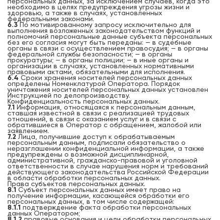
персональных данных, за исключением случаев, когда это
необходимо в целях предупреждения угрозы жизни и
здоровью, а также в случаях, установленных
федеральными законами.
6.3
По мотивированному запросу исключительно для
выполнения возложенных законодательством функций и
полномочий персональные данные субъекта персональных
без его согласия могут быть переданы: — в судебные
органы в связи с осуществлением правосудия; — в органы
федеральной службы безопасности; — в органы
прокуратуры; — в органы полиции; — в иные органы и
организации в случаях, установленных нормативными
правовыми актами, обязательными для исполнения.
6.4
Сроки хранения носителей персональных данных
определены Номенклатурой Оператора. Порядок
уничтожения носителей персональных данных установлен
Инструкцией по делопроизводству.
Конфиденциальность персональных данных.
7.1
Информация, относящаяся к персональным данным,
ставшая известной в связи с реализацией трудовых
отношений, в связи с оказанием услуг и в связи с
обратившиеся в Оператор с обращением, жалобой или
заявлением.
7.2
Лица, получившие доступ к обрабатываемым
персональным данным, подписали обязательство о
неразглашении конфиденциальной информации, а также
предупреждены о возможной дисциплинарной,
административной, гражданско-правовой и уголовной
ответственности в случае нарушения норм и требований
действующего законодательства Российской Федерации
в области обработки персональных данных.
Права субъектов персональных данных.
8.1
Субъект персональных данных имеет право на
получение информации, касающейся обработки его
персональных данных, в том числе содержащей:
8.1.1
подтверждение факта обработки персональных
данных Оператором;
8.1.2
правовые основания и цели обработки персональных