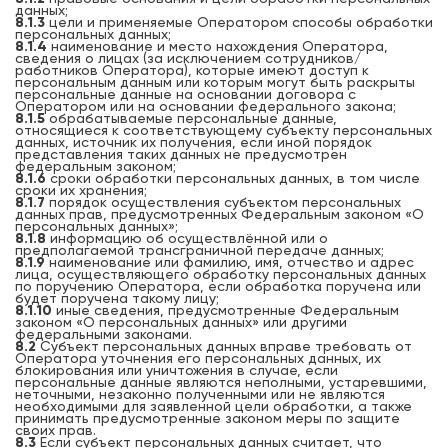
данных;
8.1.3
цели и применяемые Оператором способы обработки
персональных данных;
8.1.4
наименование и место нахождения Оператора,
сведения о лицах (за исключением сотрудников/
работников Оператора), которые имеют доступ к
персональным данным или которым могут быть раскрыты
персональные данные на основании договора с
Оператором или на основании федерального закона;
8.1.5
обрабатываемые персональные данные,
относящиеся к соответствующему субъекту персональных
данных, источник их получения, если иной порядок
представления таких данных не предусмотрен
федеральным законом;
8.1.6
сроки обработки персональных данных, в том числе
сроки их хранения;
8.1.7
порядок осуществления субъектом персональных
данных прав, предусмотренных Федеральным законом «О
персональных данных»;
8.1.8
информацию об осуществлённой или о
предполагаемой трансграничной передаче данных;
8.1.9
наименование или фамилию, имя, отчество и адрес
лица, осуществляющего обработку персональных данных
по поручению Оператора, если обработка поручена или
будет поручена такому лицу;
8.1.10
иные сведения, предусмотренные Федеральным
законом «О персональных данных» или другими
федеральными законами.
8.2
Субъект персональных данных вправе требовать от
Оператора уточнения его персональных данных, их
блокирования или уничтожения в случае, если
персональные данные являются неполными, устаревшими,
неточными, незаконно полученными или не являются
необходимыми для заявленной цели обработки, а также
принимать предусмотренные законом меры по защите
своих прав.
8.3
Если субъект персональных данных считает, что