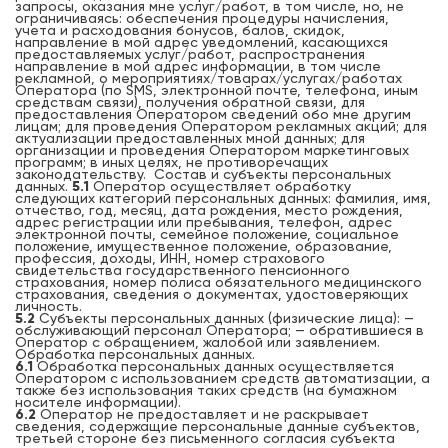
запросы, оказания мне услуг/работ, в том числе, но, не
ограничиваясь: обеспечения процедуры начисления,
учета и расходования бонусов, балов, скидок,
направление в мой адрес уведомлений, касающихся
предоставляемых услуг/работ, распространения
направление в мой адрес информации, в том числе
рекламной, о мероприятиях/товарах/услугах/работах
Оператора (по SMS, электронной почте, телефона, иным
средствам связи), получения обратной связи, для
предоставления Оператором сведений обо мне другим
лицам; для проведения Оператором рекламных акций; для
актуализации предоставленных мной данных; для
организации и проведения Оператором маркетинговых
программ; в иных целях, не противоречащих
законодательству. Состав и субъекты персональных
данных.
5.1
Оператор осуществляет обработку
следующих категорий персональных данных: фамилия, имя,
отчество, год, месяц, дата рождения, место рождения,
адрес регистрации или пребывания, телефон, адрес
электронной почты, семейное положение, социальное
положение, имущественное положение, образование,
профессия, доходы, ИНН, номер страхового
свидетельства государственного пенсионного
страхования, номер полиса обязательного медицинского
страхования, сведения о документах, удостоверяющих
личность.
5.2
Субъекты персональных данных (физические лица): —
обслуживающий персонал Оператора; — обратившиеся в
Оператор с обращением, жалобой или заявлением.
Обработка персональных данных.
6.1
Обработка персональных данных осуществляется
Оператором с использованием средств автоматизации, а
также без использования таких средств (на бумажном
носителе информации).
6.2
Оператор не предоставляет и не раскрывает
сведения, содержащие персональные данные субъектов,
третьей стороне без письменного согласия субъекта