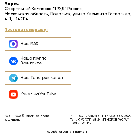
Адрес:
Спортивный Комплекс "ТРУД" Россия,
Московская область, Подольск, улица Клемента Готвальда,
4. 1, , 142114
Построить маршрут
Наш MAX
Наша группа
Вконтакте
Наш Телеграм канал
Канал на YouTube
2008 - 2026 © Варяг Все права
ИНН 503012728428, ОГРН 322508100503649
защищены
Тел.:
+7(964)781-68-24
ИП НОРОВ РУСТАМ
БАХТИЕРОВИЧ
Разработка сайта и маркетинг